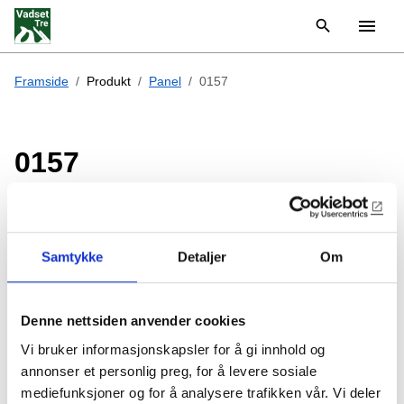
Framside
Produkt
Panel
0157
0157
15x168mm rustikkpanel med skrå kant
7" rustikkpanel med skrå kant.
Samtykke
Detaljer
Om
Kan også høvles med rund kant.
Byggebredde 158mm
Denne nettsiden anvender cookies
6,33 løpemeter per m2
Vi bruker informasjonskapsler for å gi innhold og
annonser et personlig preg, for å levere sosiale
mediefunksjoner og for å analysere trafikken vår. Vi deler