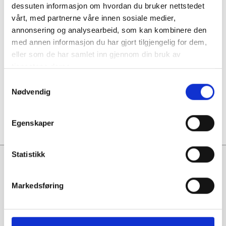
Bestillingvare
dessuten informasjon om hvordan du bruker nettstedet
vårt, med partnerne våre innen sosiale medier,
Produktet kan lages i mange forskjellige utførelser, men vi
annonsering og analysearbeid, som kan kombinere den
har ikke mulighet til å lagerføre alt. Vi gir gjerne tilbud på
med annen informasjon du har gjort tilgjengelig for dem,
dine ønsker.
eller som de har samlet inn gjennom din bruk av
Spesialtilpasning
av profil, egendefinert farge, tilpassede
tjenestene deres.
lengder og annet kan vi oftest løse.
Samtykkevalg
Nødvendig
Ta gjerne kontakt for mer informasjon og tilbud.
Egenskaper
Statistikk
Vadset Tre AS
Kontakt oss på
70 24 43 90
Markedsføring
eller
post@vadset.no
Åpningstider
Hverdager
07.00 - 16.00