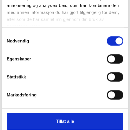
Kontorsjef
annonsering og analysearbeid, som kan kombinere den
helene@vadset.no
med annen informasjon du har gjort tilgjengelig for dem,
eller som de har samlet inn gjennom din bruk av
tjenestene deres.
Samtykkevalg
Generell informasjon
Nødvendig
Firmanavn:
Vadset Tre AS
Telefon:
+47 70 24 43 90
Egenskaper
Epost:
post@vadset.no
Organisasjonsnr .:
NO 930 477 958 MVA
Statistikk
Foretaksregisteret
Markedsføring
Post- og leveringsadresse
Vadset Tre AS
Furlivegen 118
Tillat alle
6260 Skodje