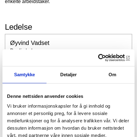
enkelte arbeidstaker.
Ledelse
Øyvind Vadset
Daglig leder
oyvind@vadset.no
Samtykke
Detaljer
Om
Torbjørn Vadset
Denne nettsiden anvender cookies
torbjorn@vadset.no
Vi bruker informasjonskapsler for å gi innhold og
annonser et personlig preg, for å levere sosiale
mediefunksjoner og for å analysere trafikken vår. Vi deler
dessuten informasjon om hvordan du bruker nettstedet
Helene Fiskerstrand
vårt, med partnerne våre innen sosiale medier,