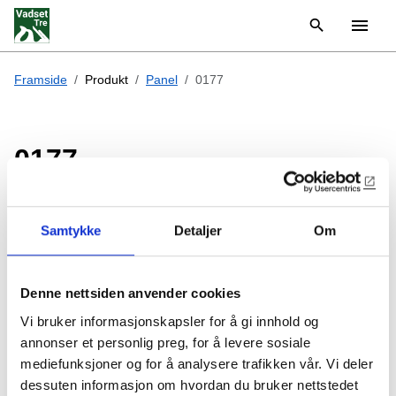
Framside
Produkt
Panel
0177
0177
27x168mm rundtømmerpanel
7" rundtømmerpanel
Samtykke
Detaljer
Om
Byggebredde 158mm
6,33 løpemeter per m2
Denne nettsiden anvender cookies
Vi bruker informasjonskapsler for å gi innhold og
annonser et personlig preg, for å levere sosiale
Bestillingvare
mediefunksjoner og for å analysere trafikken vår. Vi deler
dessuten informasjon om hvordan du bruker nettstedet
Produktet kan lages i mange forskjellige utførelser, men vi