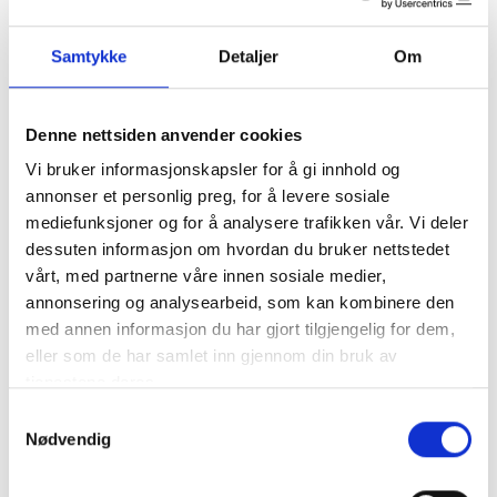
Samtykke
Detaljer
Om
Denne nettsiden anvender cookies
Vi bruker informasjonskapsler for å gi innhold og
annonser et personlig preg, for å levere sosiale
mediefunksjoner og for å analysere trafikken vår. Vi deler
dessuten informasjon om hvordan du bruker nettstedet
0407
vårt, med partnerne våre innen sosiale medier,
annonsering og analysearbeid, som kan kombinere den
25x165mm golvbord
med annen informasjon du har gjort tilgjengelig for dem,
eller som de har samlet inn gjennom din bruk av
Byggebredde 155,5mm
tjenestene deres.
6,44 løpemeter per m2
Samtykkevalg
Nødvendig
Bestillingvare