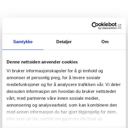
Samtykke
Detaljer
Om
Denne nettsiden anvender cookies
1106
Vi bruker informasjonskapsler for å gi innhold og
annonser et personlig preg, for å levere sosiale
20x140mm profilert karmlist
mediefunksjoner og for å analysere trafikken vår. Vi deler
dessuten informasjon om hvordan du bruker nettstedet
Original fra Oslo før 1900
vårt, med partnerne våre innen sosiale medier,
annonsering og analysearbeid, som kan kombinere den
Lagerførte varianter
med annen informasjon du har gjort tilgjengelig for dem,
eller som de har samlet inn gjennom din bruk av
1106-SN
tjenestene deres.