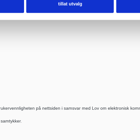
tillat utvalg
 brukervennligheten på nettsiden i samsvar med Lov om elektronisk kom
u samtykker.