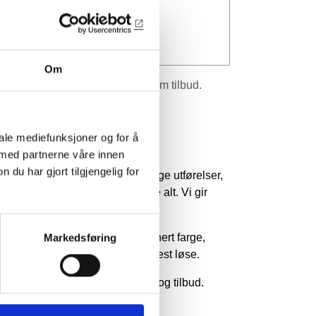
7-SN
3mm fyllingslist (til dørfyllinger)
 snekkerkvalitet
Om
r inkl.mva. og veiledende, spør om tilbud.
er om å handle med oss.
iale mediefunksjoner og for å
illingvare
 med partnerne våre innen
u har gjort tilgjengelig for
ktet kan lages i mange forskjellige utførelser,
 har ikke mulighet til å lagerføre alt. Vi gir
e tilbud på dine ønsker.
altilpasning
av profil, egendefinert farge,
Markedsføring
ssede lengder og annet kan vi oftest løse.
erne kontakt for mer informasjon og tilbud.