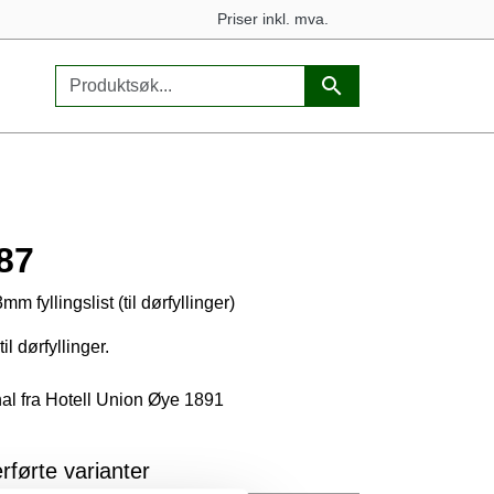
Priser inkl. mva.
87
m fyllingslist (til dørfyllinger)
til dørfyllinger.
nal fra Hotell Union Øye 1891
rførte varianter