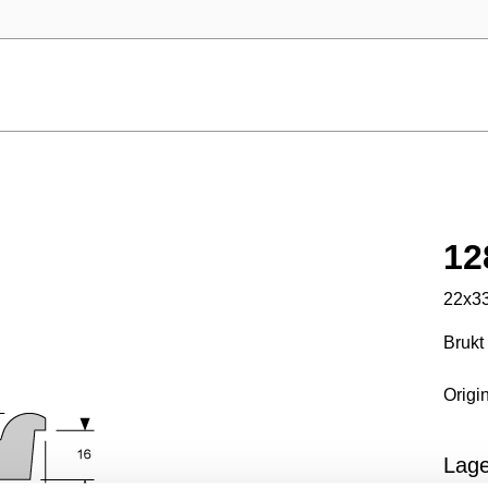
12
22x33m
Brukt 
Origi
Lage