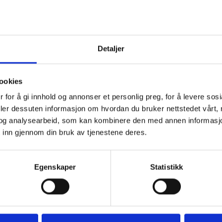
128
22x3
Furu
Detaljer
Prise
Les m
ookies
 for å gi innhold og annonser et personlig preg, for å levere sos
Best
deler dessuten informasjon om hvordan du bruker nettstedet vårt,
og analysearbeid, som kan kombinere den med annen informasjon d
Produ
 inn gjennom din bruk av tjenestene deres.
men vi
gjern
Spesi
Egenskaper
Statistikk
tilpa
Ta gj