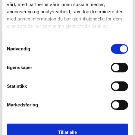
Original fra Ålesund 1910
vårt, med partnerne våre innen sosiale medier,
annonsering og analysearbeid, som kan kombinere den
med annen informasjon du har gjort tilgjengelig for dem,
Lagerførte varianter
eller som de har samlet inn gjennom din bruk av
tjenestene deres.
1316-KVIT
Samtykkevalg
21x130mm profilert golvlist
Nødvendig
Malt kvit NCS S-0502-Y, halvblank finish
1316-SN
Egenskaper
21x130mm profilert golvlist
Furu snekkerkvalitet
Statistikk
Priser inkl.mva. og veiledende, spør om tilbud.
Les mer om å handle med oss.
Markedsføring
Bestillingvare
Tillat alle