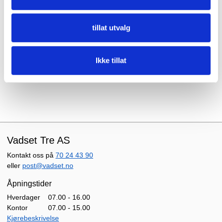
Produktet kan lages i mange forskjellige utførelser, men vi
har ikke mulighet til å lagerføre alt. Vi gir gjerne tilbud på
dine ønsker.
tillat utvalg
Spesialtilpasning
av profil, egendefinert farge, tilpassede
lengder og annet kan vi oftest løse.
Ikke tillat
Ta gjerne kontakt for mer informasjon og tilbud.
Vadset Tre AS
Kontakt oss på
70 24 43 90
eller
post@vadset.no
Åpningstider
Hverdager
07.00 - 16.00
Kontor
07.00 - 15.00
Kjørebeskrivelse