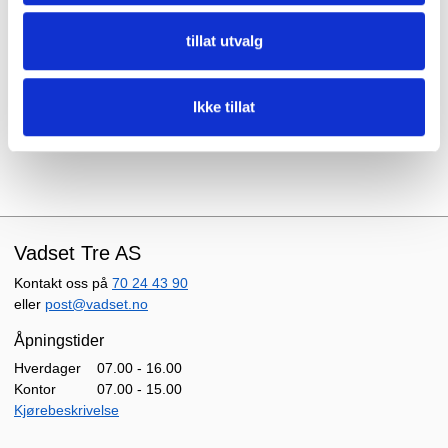
dine ønsker.
tillat utvalg
Spesialtilpasning
av profil, egendefinert farge, tilpassede
lengder og annet kan vi oftest løse.
Ikke tillat
Ta gjerne kontakt for mer informasjon og tilbud.
Vadset Tre AS
Kontakt oss på
70 24 43 90
eller
post@vadset.no
Åpningstider
Hverdager
07.00 - 16.00
Kontor
07.00 - 15.00
Kjørebeskrivelse