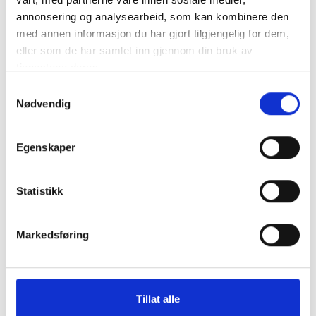
annonsering og analysearbeid, som kan kombinere den
med annen informasjon du har gjort tilgjengelig for dem,
eller som de har samlet inn gjennom din bruk av
tjenestene deres.
Samtykkevalg
Nødvendig
1508
27x198mm profilert karmlist
Egenskaper
Rokokko men også inspirert av Louis-seize.
Statistikk
Original fra Selje Prestegard 1790
Markedsføring
Bestillingvare
Produktet kan lages i mange forskjellige utførelser, men vi
Tillat alle
har ikke mulighet til å lagerføre alt. Vi gir gjerne tilbud på