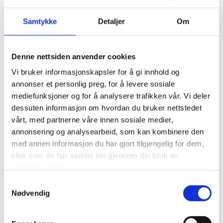
Samtykke
Detaljer
Om
Denne nettsiden anvender cookies
Vi bruker informasjonskapsler for å gi innhold og
annonser et personlig preg, for å levere sosiale
mediefunksjoner og for å analysere trafikken vår. Vi deler
dessuten informasjon om hvordan du bruker nettstedet
1744
vårt, med partnerne våre innen sosiale medier,
annonsering og analysearbeid, som kan kombinere den
21x102mm profilert karmlist
med annen informasjon du har gjort tilgjengelig for dem,
eller som de har samlet inn gjennom din bruk av
Original fra Molde
tjenestene deres.
Samtykkevalg
Nødvendig
Bestillingvare