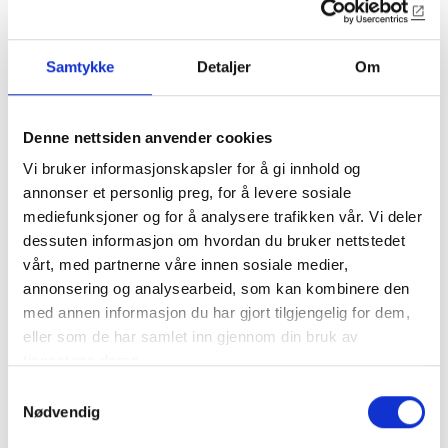
Samtykke
Detaljer
Om
Denne nettsiden anvender cookies
Vi bruker informasjonskapsler for å gi innhold og
annonser et personlig preg, for å levere sosiale
mediefunksjoner og for å analysere trafikken vår. Vi deler
1913
dessuten informasjon om hvordan du bruker nettstedet
vårt, med partnerne våre innen sosiale medier,
28x68mm Rammelist
annonsering og analysearbeid, som kan kombinere den
med annen informasjon du har gjort tilgjengelig for dem,
Renessansestil
eller som de har samlet inn gjennom din bruk av
tjenestene deres.
Klassisk profil fra 1400-talet
Samtykkevalg
Nødvendig