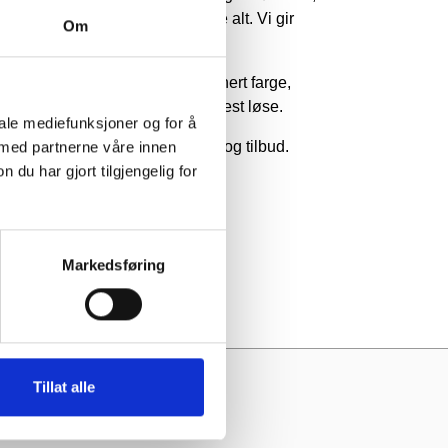
 har ikke mulighet til å lagerføre alt. Vi gir
Om
e tilbud på dine ønsker.
altilpasning
av profil, egendefinert farge,
ssede lengder og annet kan vi oftest løse.
iale mediefunksjoner og for å
 med partnerne våre innen
erne kontakt for mer informasjon og tilbud.
u har gjort tilgjengelig for
Markedsføring
Tillat alle