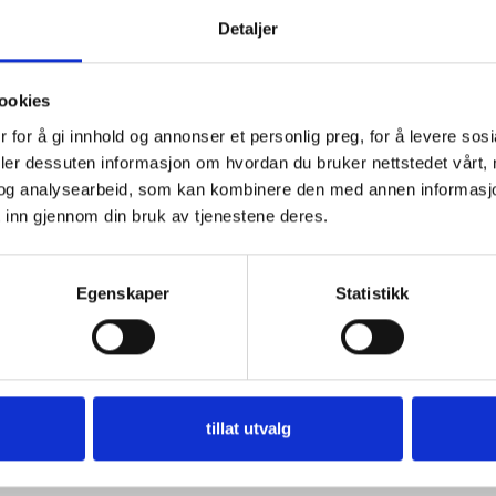
men vi
Detaljer
gjern
Spesi
ookies
tilpa
 for å gi innhold og annonser et personlig preg, for å levere sos
deler dessuten informasjon om hvordan du bruker nettstedet vårt,
Ta gj
og analysearbeid, som kan kombinere den med annen informasjon d
 inn gjennom din bruk av tjenestene deres.
Egenskaper
Statistikk
tillat utvalg