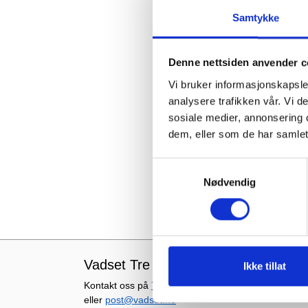
Samtykke
Denne nettsiden anvender c
Vi bruker informasjonskapsler
analysere trafikken vår. Vi 
sosiale medier, annonsering 
dem, eller som de har samlet
Samtykkevalg
Nødvendig
Vadset Tre AS
Ikke tillat
Kontakt oss på
70 24 43 90
eller
post@vadset.no