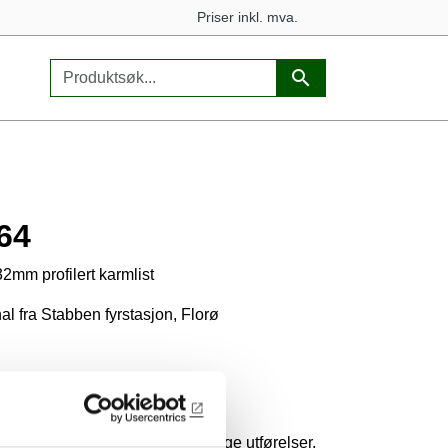
Priser inkl. mva.
64
2mm profilert karmlist
nal fra Stabben fyrstasjon, Florø
illingvare
ktet kan lages i mange forskjellige utførelser,