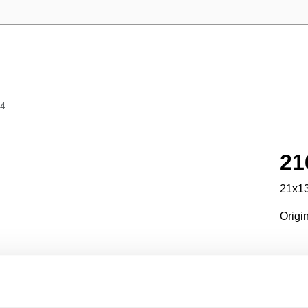
4
21
21x13
Origi
Best
Produ