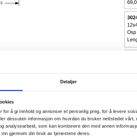
69,0
302
12x
Osp
Len
302
12x
Osp
Len
Detaljer
56,0
ookies
302
12x
 for å gi innhold og annonser et personlig preg, for å levere sos
Furu
deler dessuten informasjon om hvordan du bruker nettstedet vårt,
53,0
og analysearbeid, som kan kombinere den med annen informasjon d
 inn gjennom din bruk av tjenestene deres.