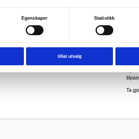
Prise
Les m
Egenskaper
Statistikk
Best
Produ
men vi
tillat utvalg
gjern
Spesi
tilpa
Ta gj