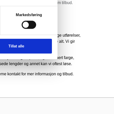
r inkl.mva. og veiledende, spør om tilbud.
er om å handle med oss.
Markedsføring
illingvare
ktet kan lages i mange forskjellige utførelser,
 har ikke mulighet til å lagerføre alt. Vi gir
Tillat alle
e tilbud på dine ønsker.
altilpasning
av profil, egendefinert farge,
ssede lengder og annet kan vi oftest løse.
erne kontakt for mer informasjon og tilbud.