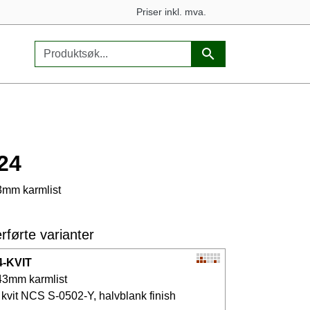
Priser inkl. mva.
24
mm karmlist
rførte varianter
4-KVIT
43mm karmlist
 kvit NCS S-0502-Y, halvblank finish