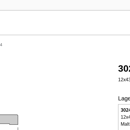
4
30
12x43
Lage
302
12x
Malt