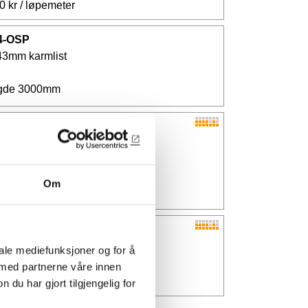
0 kr /
løpemeter
4-OSP
43mm karmlist
gde 3000mm
4-OSP-24
43mm karmlist
gde 2400mm
Om
0 kr /
løpemeter
4-SN
43mm karmlist
iale mediefunksjoner og for å
 snekkerkvalitet
 med partnerne våre innen
0 kr /
løpemeter
u har gjort tilgjengelig for