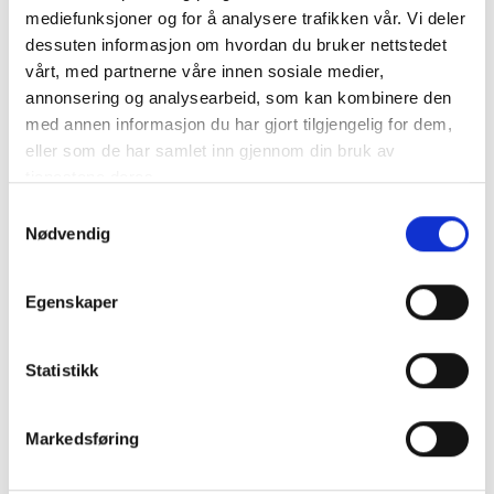
mediefunksjoner og for å analysere trafikken vår. Vi deler
dessuten informasjon om hvordan du bruker nettstedet
3125-EIK-LAKK
vårt, med partnerne våre innen sosiale medier,
12x57mm golvlist
annonsering og analysearbeid, som kan kombinere den
Amerikansk kvit eik
med annen informasjon du har gjort tilgjengelig for dem,
Transparent lakk, halvblank finish
eller som de har samlet inn gjennom din bruk av
tjenestene deres.
3125-KVIT
Samtykkevalg
12x57mm golvlist
Nødvendig
Malt kvit NCS S-0502-Y, halvblank finish
70,00 kr /
løpemeter
Egenskaper
3125-SN
12x57mm golvlist
Statistikk
Furu snekkerkvalitet
60,00 kr /
løpemeter
Markedsføring
Priser inkl.mva. og veiledende, spør om tilbud.
Les mer om å handle med oss.