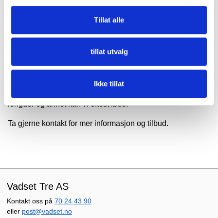
Tillat alle
Bestillingvare
Produktet kan lages i mange forskjellige utførelser, men vi
tillat utvalg
har ikke mulighet til å lagerføre alt. Vi gir gjerne tilbud på
dine ønsker.
Ikke tillat
Spesialtilpasning
av profil, egendefinert farge, tilpassede
lengder og annet kan vi oftest løse.
Ta gjerne kontakt for mer informasjon og tilbud.
Vadset Tre AS
Kontakt oss på
70 24 43 90
eller
post@vadset.no