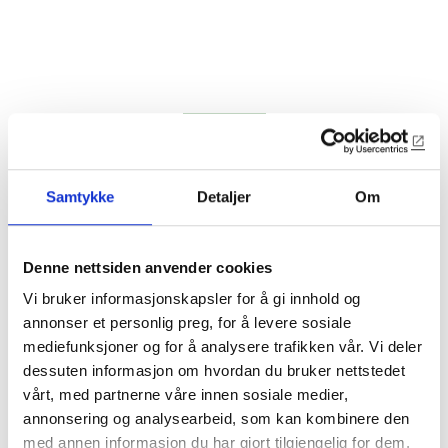
Samtykke
Detaljer
Om
3443
Denne nettsiden anvender cookies
19x57mm vinkellist med 130° vinkel
Vi bruker informasjonskapsler for å gi innhold og
annonser et personlig preg, for å levere sosiale
Vinkellist med 130° vinkel til utvendig hjørne.
mediefunksjoner og for å analysere trafikken vår. Vi deler
dessuten informasjon om hvordan du bruker nettstedet
Lagerførte varianter
vårt, med partnerne våre innen sosiale medier,
annonsering og analysearbeid, som kan kombinere den
3443-KVIT
med annen informasjon du har gjort tilgjengelig for dem,