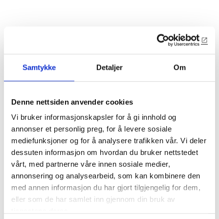
Samtykke
Detaljer
Om
Denne nettsiden anvender cookies
3605
Vi bruker informasjonskapsler for å gi innhold og
annonser et personlig preg, for å levere sosiale
28x28mm kvartstaff
mediefunksjoner og for å analysere trafikken vår. Vi deler
dessuten informasjon om hvordan du bruker nettstedet
vårt, med partnerne våre innen sosiale medier,
Lagerførte varianter
annonsering og analysearbeid, som kan kombinere den
med annen informasjon du har gjort tilgjengelig for dem,
3605-SN
eller som de har samlet inn gjennom din bruk av
28x28mm kvartstaff
tjenestene deres.
Furu snekkerkvalitet