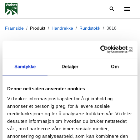
Framside
Produkt
Handrekke
Rundstokk
3818
3818
Samtykke
Detaljer
Om
Ø60mm rundstokk
Denne nettsiden anvender cookies
Bestillingvare
Vi bruker informasjonskapsler for å gi innhold og
annonser et personlig preg, for å levere sosiale
Produktet kan lages i mange forskjellige utførelser, men vi
mediefunksjoner og for å analysere trafikken vår. Vi deler
har ikke mulighet til å lagerføre alt. Vi gir gjerne tilbud på
dessuten informasjon om hvordan du bruker nettstedet
dine ønsker.
vårt, med partnerne våre innen sosiale medier,
Spesialtilpasning
av profil, egendefinert farge, tilpassede
annonsering og analysearbeid, som kan kombinere den