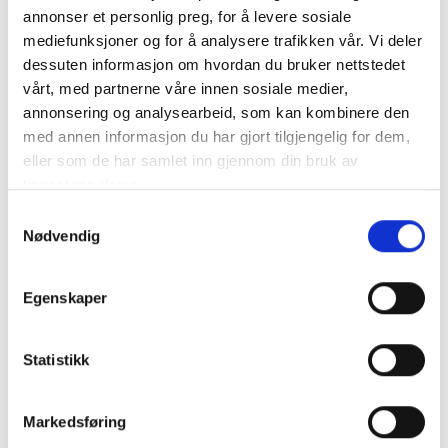
annonser et personlig preg, for å levere sosiale
226,00 kr /
løpemeter
mediefunksjoner og for å analysere trafikken vår. Vi deler
dessuten informasjon om hvordan du bruker nettstedet
4030-EIK-LAKK
vårt, med partnerne våre innen sosiale medier,
19x68mm utforing med 17mm fjør
annonsering og analysearbeid, som kan kombinere den
Amerikansk kvit eik
med annen informasjon du har gjort tilgjengelig for dem,
Transparent lakk, halvblank finish
eller som de har samlet inn gjennom din bruk av
243,00 kr /
løpemeter
tjenestene deres.
Samtykkevalg
4030-KVIT
Nødvendig
19x68mm utforing med 17mm fjør
Malt kvit NCS S-0502-Y, halvblank finish
88,00 kr /
løpemeter
Egenskaper
4030-SN
Statistikk
19x68mm utforing med 17mm fjør
Furu snekkerkvalitet
69,00 kr /
løpemeter
Markedsføring