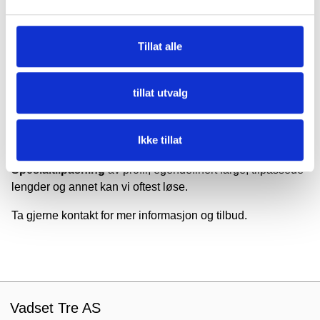
Priser inkl.mva. og veiledende, spør om tilbud.
Les mer om å handle med oss.
Tillat alle
Bestillingvare
tillat utvalg
Produktet kan lages i mange forskjellige utførelser, men vi
har ikke mulighet til å lagerføre alt. Vi gir gjerne tilbud på
Ikke tillat
dine ønsker.
Spesialtilpasning
av profil, egendefinert farge, tilpassede
lengder og annet kan vi oftest løse.
Ta gjerne kontakt for mer informasjon og tilbud.
Vadset Tre AS