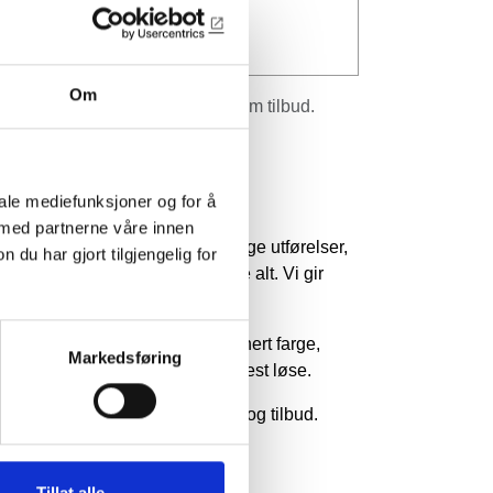
u 18% RF
0 kr /
løpemeter
Om
r inkl.mva. og veiledende, spør om tilbud.
er om å handle med oss.
iale mediefunksjoner og for å
illingvare
 med partnerne våre innen
ktet kan lages i mange forskjellige utførelser,
u har gjort tilgjengelig for
 har ikke mulighet til å lagerføre alt. Vi gir
e tilbud på dine ønsker.
altilpasning
av profil, egendefinert farge,
Markedsføring
ssede lengder og annet kan vi oftest løse.
erne kontakt for mer informasjon og tilbud.
Tillat alle