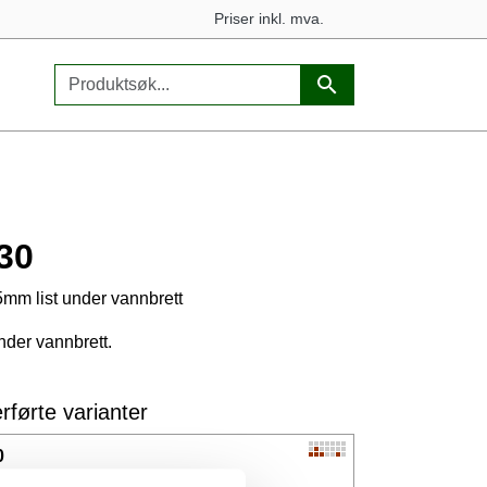
Priser inkl. mva.
30
mm list under vannbrett
under vannbrett.
rførte varianter
0
5mm list under vannbrett