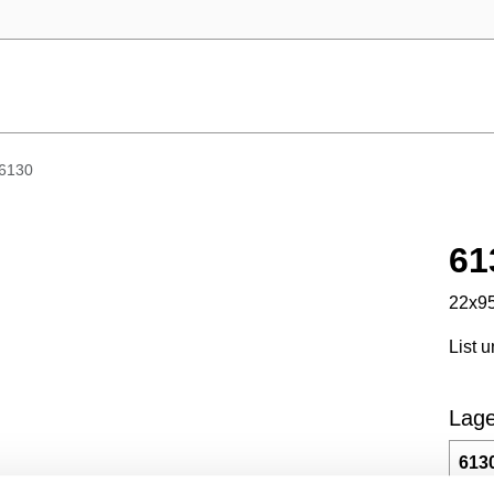
6130
61
22x95
List 
Lage
613
22x9