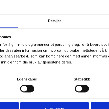
Fur
60,0
Detaljer
Prise
Les m
ookies
 for å gi innhold og annonser et personlig preg, for å levere sos
Best
deler dessuten informasjon om hvordan du bruker nettstedet vårt,
Produ
og analysearbeid, som kan kombinere den med annen informasjon d
men vi
 inn gjennom din bruk av tjenestene deres.
gjern
Spesi
Egenskaper
Statistikk
tilpa
Ta gj
tillat utvalg