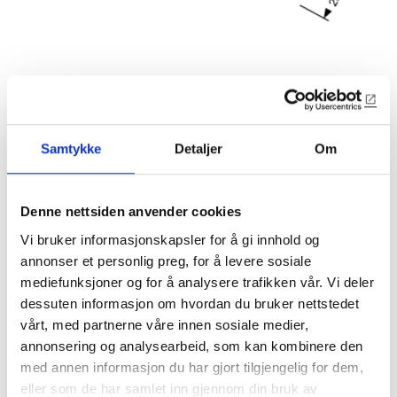
Samtykke
Detaljer
Om
Denne nettsiden anvender cookies
6142
Vi bruker informasjonskapsler for å gi innhold og
annonser et personlig preg, for å levere sosiale
28x190mm vannbrett
mediefunksjoner og for å analysere trafikken vår. Vi deler
dessuten informasjon om hvordan du bruker nettstedet
Vannbrett
vårt, med partnerne våre innen sosiale medier,
annonsering og analysearbeid, som kan kombinere den
Lagerførte varianter
med annen informasjon du har gjort tilgjengelig for dem,
eller som de har samlet inn gjennom din bruk av