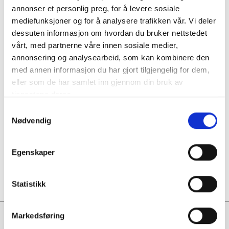
annonser et personlig preg, for å levere sosiale
Priser inkl.mva. og veiledende, spør om tilbud.
mediefunksjoner og for å analysere trafikken vår. Vi deler
Les mer om å handle med oss.
dessuten informasjon om hvordan du bruker nettstedet
vårt, med partnerne våre innen sosiale medier,
annonsering og analysearbeid, som kan kombinere den
Bestillingvare
med annen informasjon du har gjort tilgjengelig for dem,
Produktet kan lages i mange forskjellige utførelser, men vi
eller som de har samlet inn gjennom din bruk av
har ikke mulighet til å lagerføre alt. Vi gir gjerne tilbud på
tjenestene deres.
dine ønsker.
Samtykkevalg
Nødvendig
Spesialtilpasning
av profil, egendefinert farge, tilpassede
lengder og annet kan vi oftest løse.
Egenskaper
Ta gjerne kontakt for mer informasjon og tilbud.
Statistikk
Markedsføring
Vadset Tre AS