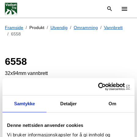
Framside
Produkt
Utvendig
Omramming
Vannbrett
6558
6558
32x94mm vannbrett
Lagerførte varianter
Samtykke
Detaljer
Om
6558
32x94mm vannbrett
Furu 18% RF
Denne nettsiden anvender cookies
131,00 kr /
løpemeter
Vi bruker informasjonskapsler for å gi innhold og