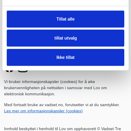
Kontakt oss på
70 24 43 90
eller
post@vadset.no
Tillat alle
Åpningstider
Hverdager
07.00 - 16.00
Kontor
07.00 - 15.00
tillat utvalg
Kjørebeskrivelse
Ikke tillat
Vi bruker informasjonskapsler (cookies) for å øke
brukervennligheten på nettsiden i samsvar med Lov om
elektronisk kommunikasjon.
Med fortsatt bruke av vadset.no, forutsetter vi at du samtykker.
Les mer om informasjonskapsler (cookies)
Innhold beskyttet i henhold til Lov om opphavsrett © Vadset Tre