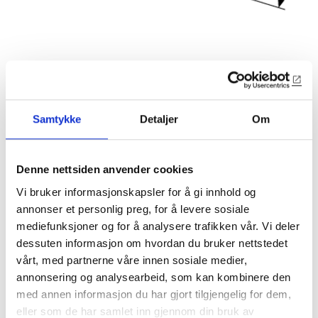
Samtykke
Detaljer
Om
Denne nettsiden anvender cookies
6578
Vi bruker informasjonskapsler for å gi innhold og
annonser et personlig preg, for å levere sosiale
21x95mm vannbrett
mediefunksjoner og for å analysere trafikken vår. Vi deler
dessuten informasjon om hvordan du bruker nettstedet
Original fra Nordfjord ca. 1930
vårt, med partnerne våre innen sosiale medier,
annonsering og analysearbeid, som kan kombinere den
Lagerførte varianter
med annen informasjon du har gjort tilgjengelig for dem,
eller som de har samlet inn gjennom din bruk av