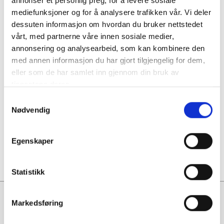
annonser et personlig preg, for å levere sosiale
mediefunksjoner og for å analysere trafikken vår. Vi deler
dessuten informasjon om hvordan du bruker nettstedet
vårt, med partnerne våre innen sosiale medier,
annonsering og analysearbeid, som kan kombinere den
med annen informasjon du har gjort tilgjengelig for dem,
eller som de har samlet inn gjennom din bruk av
tjenestene deres.
Samtykkevalg
Nødvendig
Planhøvel fra 40-talet
Egenskaper
Statistikk
Vadset Tre AS
Markedsføring
Kontakt oss på
70 24 43 90