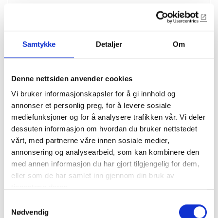
Samtykke
Detaljer
Om
Denne nettsiden anvender cookies
Vi bruker informasjonskapsler for å gi innhold og
1305
annonser et personlig preg, for å levere sosiale
mediefunksjoner og for å analysere trafikken vår. Vi deler
20x109mm profilert karmlist
dessuten informasjon om hvordan du bruker nettstedet
vårt, med partnerne våre innen sosiale medier,
Fra 125,00 / løpemeter
Vis mer
annonsering og analysearbeid, som kan kombinere den
med annen informasjon du har gjort tilgjengelig for dem,
eller som de har samlet inn gjennom din bruk av
tjenestene deres.
Samtykkevalg
Nødvendig