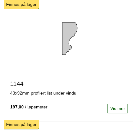
Finnes på lager
1144
43x92mm profilert list under vindu
197,00
/ løpemeter
Vis mer
Finnes på lager