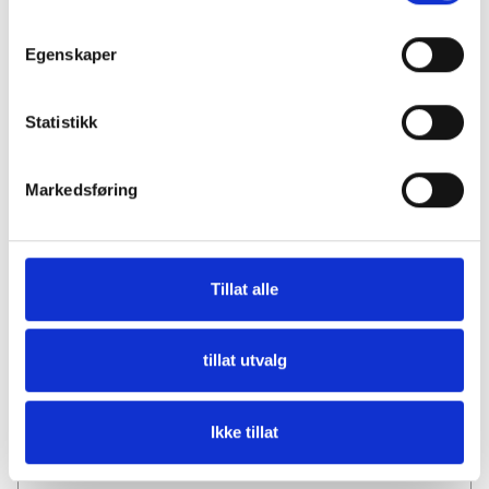
Egenskaper
Statistikk
1306
Markedsføring
19x109mm profilert karmlist
Vis mer
Tillat alle
Finnes på lager
tillat utvalg
Ikke tillat